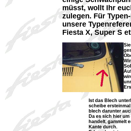
müsst, wollt Ihr euc
zulegen. Für Typen
unsere Typenreferen
Fiesta X, Super S et
Sie
ges
Obe
Win
Sol
Auf
wir
unm
Ers
Ist das Blech unte
scheibe ersteinmal 
blech darunter auc
Da es sich hier um 
handelt, gammelt e
Kante durch.