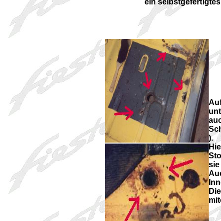
ein selbstgefertigtes
Auf
unt
auc
Sch
).
Hie
Sto
sie
Au
Inn
Die
mit